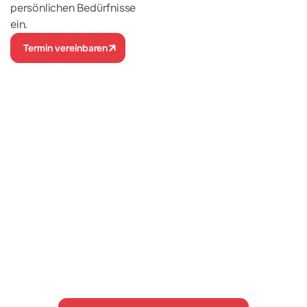
persönlichen Bedürfnisse
ein.
Termin vereinbaren
ERSTE SCHRITTE
Individuelle
Hauswirtschaft, die
wirklich zu Ihnen passt
Ob bei alltäglichen Aufgaben oder besonderen
Bedürfnissen: Unsere Fachkräfte unterstützen Sie mit
Respekt und Fürsorglichkeit.