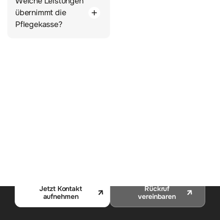
Welche Leistungen
übernimmt die
Pflegekasse?
Pflege beginnt
mit einem Gespräch
Ob konkrete Anfrage oder allgemeine Beratung – wir
freuen uns, von Ihnen zu hören. Lassen Sie uns
gemeinsam die passende Pflege finden.
Jetzt Kontakt
Rückruf
aufnehmen
vereinbaren